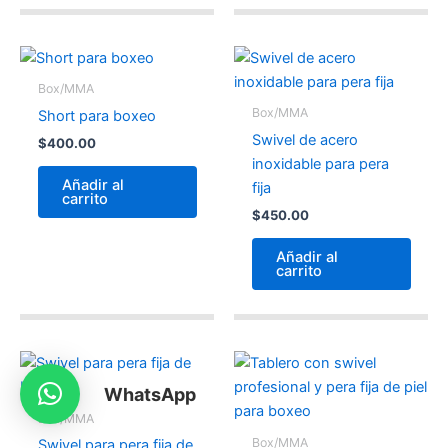
Box/MMA
Box/MMA
Short para boxeo
Swivel de acero
$
400.00
inoxidable para pera
Añadir al
fija
carrito
$
450.00
Añadir al
carrito
WhatsApp
Box/MMA
Box/MMA
Swivel para pera fija de