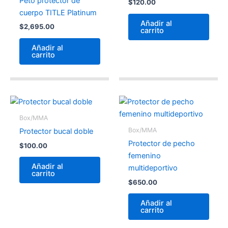
Peto protector de
$
120.00
cuerpo TITLE Platinum
Añadir al
$
2,695.00
carrito
Añadir al
carrito
Box/MMA
Box/MMA
Protector bucal doble
Protector de pecho
$
100.00
femenino
Añadir al
multideportivo
carrito
$
650.00
Añadir al
carrito