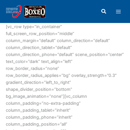
Ir
Main
al
Buscar
Men
contenido
[vc_row type=”in_container”
full_screen_row_position=”middle”
column_margin=”default” column_direction=”default”
column_direction_tablet=”default”
column_direction_phone=”default” scene_position=”center”
text_color=”dark” text_align=”left”
row_border_radius=”none”
row_border_radius_applies=”bg” overlay_strength=”0.3″
gradient_direction=”left_to_right”
shape_divider_position=”bottom”
bg_image_animation=”none”][vc_column
column_padding=”no-extra-padding”
column_padding_tablet=”inherit”
column_padding_phone=”inherit”
column_padding_position=”all”