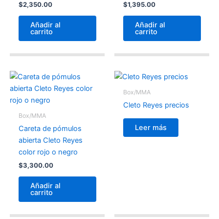
$
2,350.00
$
1,395.00
Añadir al
Añadir al
carrito
carrito
Box/MMA
Cleto Reyes precios
Box/MMA
Leer más
Careta de pómulos
abierta Cleto Reyes
color rojo o negro
$
3,300.00
Añadir al
carrito