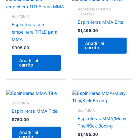
Accesorios y Otros
Deportes
Box/MMA
Espinilleras MMA Elite
Espinilleras con
$
1,495.00
empeinera TITLE para
MMA
Añadir al
carrito
$
995.00
Añadir al
carrito
Box/MMA
Box/MMA
Espinilleras MMA Title
Espinilleras MMA/Muay
$
750.00
Thai/Kick Boxing
Añadir al
$
1,495.00
carrito