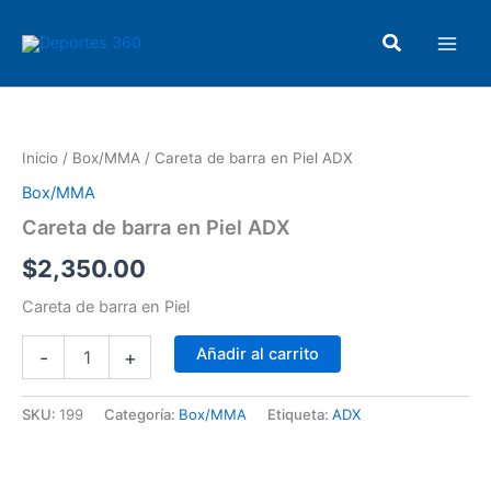
Ir
Main
al
Buscar
Men
contenido
Careta
de
barra
Inicio
/
Box/MMA
/ Careta de barra en Piel ADX
en
Piel
Box/MMA
ADX
Careta de barra en Piel ADX
cantidad
$
2,350.00
Careta de barra en Piel
Añadir al carrito
-
+
SKU:
199
Categoría:
Box/MMA
Etiqueta:
ADX