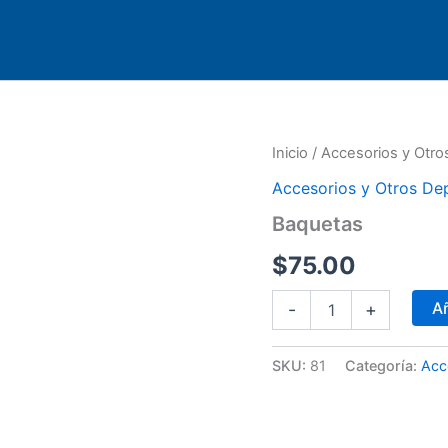
Baquetas
Inicio
/
Accesorios y Otro
cantidad
Accesorios y Otros De
Baquetas
$
75.00
Añ
-
+
SKU:
81
Categoría:
Acc