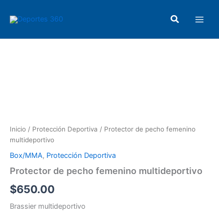
Ir
Main
al
Buscar
Men
contenido
Protector
de
pecho
femenino
multideportivo
cantidad
Inicio
/
Protección Deportiva
/ Protector de pecho femenino
multideportivo
Box/MMA
,
Protección Deportiva
Protector de pecho femenino multideportivo
$
650.00
Brassier multideportivo