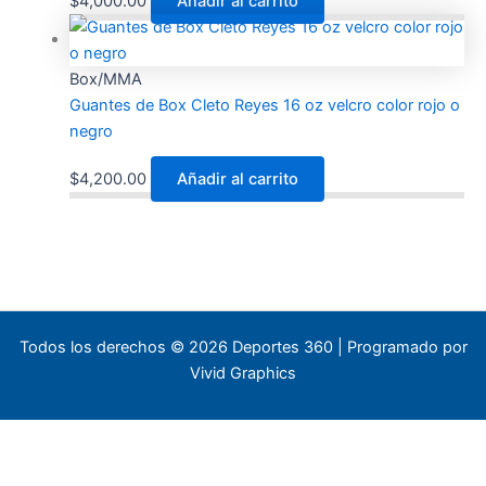
$
4,000.00
Añadir al carrito
Box/MMA
Guantes de Box Cleto Reyes 16 oz velcro color rojo o
negro
$
4,200.00
Añadir al carrito
Todos los derechos © 2026 Deportes 360 | Programado por
Vivid Graphics
×
WhatsApp