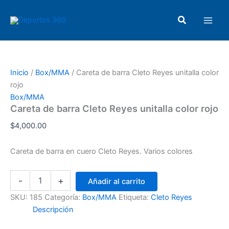
Careta
Ir
Main
de
al
Buscar
barra
Men
contenido
Cleto
Reyes
unitalla
color
Inicio
/
Box/MMA
/ Careta de barra Cleto Reyes unitalla color
rojo
rojo
cantidad
Box/MMA
Careta de barra Cleto Reyes unitalla color rojo
$
4,000.00
Careta de barra en cuero Cleto Reyes. Varios colores
-
+
Añadir al carrito
SKU:
185
Categoría:
Box/MMA
Etiqueta:
Cleto Reyes
Descripción