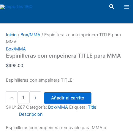
Espinilleras
Ir
Ma
Buscar
con
al
empeinera
Me
contenido
TITLE
para
MMA
Inicio
/
Box/MMA
/ Espinilleras con empeinera TITLE para
cantidad
MMA
Box/MMA
Espinilleras con empeinera TITLE para MMA
$
995.00
Espinilleras con empeinera TITLE
-
+
Añadir al carrito
SKU:
287
Categoría:
Box/MMA
Etiqueta:
Title
Descripción
Espinilleras con empeinera removible para MMA o