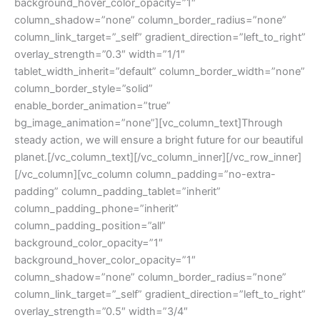
background_hover_color_opacity=”1″
column_shadow=”none” column_border_radius=”none”
column_link_target=”_self” gradient_direction=”left_to_right”
overlay_strength=”0.3″ width=”1/1″
tablet_width_inherit=”default” column_border_width=”none”
column_border_style=”solid”
enable_border_animation=”true”
bg_image_animation=”none”][vc_column_text]Through
steady action, we will ensure a bright future for our beautiful
planet.[/vc_column_text][/vc_column_inner][/vc_row_inner]
[/vc_column][vc_column column_padding=”no-extra-
padding” column_padding_tablet=”inherit”
column_padding_phone=”inherit”
column_padding_position=”all”
background_color_opacity=”1″
background_hover_color_opacity=”1″
column_shadow=”none” column_border_radius=”none”
column_link_target=”_self” gradient_direction=”left_to_right”
overlay_strength=”0.5″ width=”3/4″