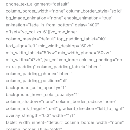
phone_text_alignment=”default”
column_border_width=”none” column_border_style=”solid”
bg_image_animation=”none” enable_animation=”true”
animation=”fade-in-from-bottom” delay=”400″
offset=”vc_col-xs-6″][vc_row_inner
column_margin=”default” top_padding_tablet=”40″
text_align=”left” min_width_desktop=”60vh”
min_width_tablet=”50vw” min_width_phone=”50vw”
min_width=”47vh”][vc_column_inner column_padding=”no-
extra-padding” column_padding_tablet=”inherit”
column_padding_phone=”inherit”
column_padding_position=”all”
background_color_opacity=”1″
background_hover_color_opacity=”1″
column_shadow=”none” column_border_radius=”none”
column_link_target=”_self” gradient_direction=”left_to_right”
overlay_strength=”0.3″ width=”1/1″
tablet_width_inherit=”default” column_border_width=”none”
column_border_style=”solid”