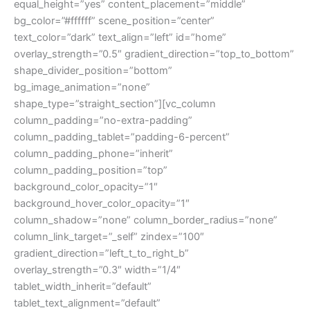
equal_height=”yes” content_placement=”middle”
bg_color=”#ffffff” scene_position=”center”
text_color=”dark” text_align=”left” id=”home”
overlay_strength=”0.5″ gradient_direction=”top_to_bottom”
shape_divider_position=”bottom”
bg_image_animation=”none”
shape_type=”straight_section”][vc_column
column_padding=”no-extra-padding”
column_padding_tablet=”padding-6-percent”
column_padding_phone=”inherit”
column_padding_position=”top”
background_color_opacity=”1″
background_hover_color_opacity=”1″
column_shadow=”none” column_border_radius=”none”
column_link_target=”_self” zindex=”100″
gradient_direction=”left_t_to_right_b”
overlay_strength=”0.3″ width=”1/4″
tablet_width_inherit=”default”
tablet_text_alignment=”default”