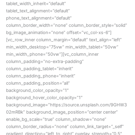
tablet_width_inherit=”default”
tablet_text_alignment=”default”
phone_text_alignment=”default”
column_border_width=”none” column_border_style=”solid”
bg_image_animation=”none” offset=”vc_col-xs-6″]
[vc_row_inner column_margin=”default” text_align=”left”
min_width_desktop=”75vw” min_width_tablet=”50vw”
min_width_phone=”50vw”][vc_column_inner
column_padding=”no-extra-padding”
column_padding_tablet=”inherit”
column_padding_phone=”inherit”
column_padding_position=”all”
background_color_opacity=”1″
background_hover_color_opacity=”1″
background_image=”https://source.unsplash.com/9GHW3
02mRBk” background_image_position=”center center”
enable_bg_scale=”true” column_shadow=”none”
column_border_radius=”none” column_link_target=”_self”
gradient_direction=”left_to_right” overlay_strength=”0.5″