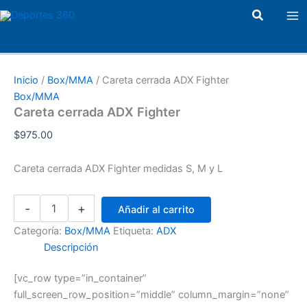
Careta
Ir
Ma
Buscar
cerrada
al
ADX
Me
contenido
Fighter
cantidad
Inicio
/
Box/MMA
/ Careta cerrada ADX Fighter
Box/MMA
Careta cerrada ADX Fighter
$
975.00
Careta cerrada ADX Fighter medidas S, M y L
-
+
Añadir al carrito
Categoría:
Box/MMA
Etiqueta:
ADX
Descripción
[vc_row type=”in_container”
full_screen_row_position=”middle” column_margin=”none”