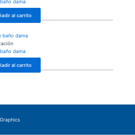
e baño dama
adir al carrito
tación
e baño dama
adir al carrito
Graphics