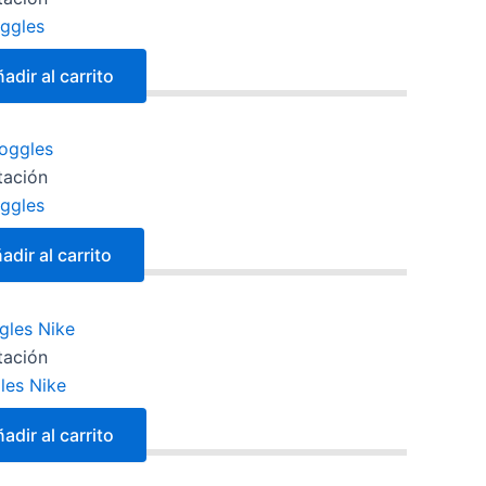
ggles
adir al carrito
tación
ggles
adir al carrito
tación
les Nike
adir al carrito