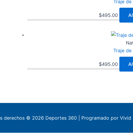
Traje d
$
495.00
Añ
Na
Traje d
$
495.00
Añ
os derechos © 2026 Deportes 360 | Programado por Vivid 