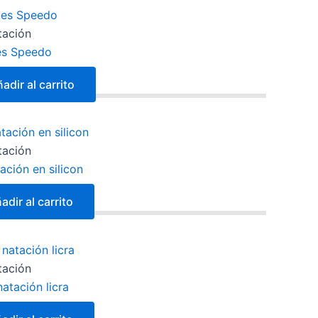
tación
es Speedo
adir al carrito
tación
ación en silicon
adir al carrito
tación
atación licra