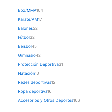
Box/MMA
104
Karate/AM
17
Balones
52
Fútbol
32
Béisbol
45
Gimnasio
42
Protección Deportiva
31
Natación
10
Redes deportivas
12
Ropa deportiva
16
Accesorios y Otros Deportes
106