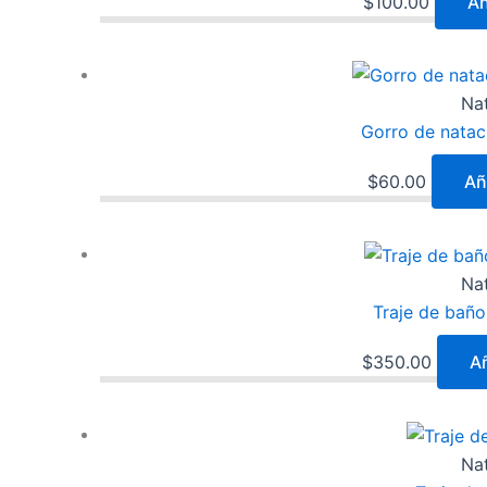
$
100.00
Añ
Na
Gorro de natac
$
60.00
Aña
Na
Traje de baño
$
350.00
Añ
Na