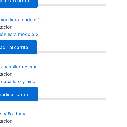
adir al carrito
tación
ión licra modelo 2
dir al carrito
tación
 caballero y niño
adir al carrito
tación