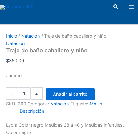
Traje
Ir
Ma
Buscar
de
al
baño
Me
contenido
caballero
y
niño
Inicio
/
Natación
/ Traje de baño caballero y niño
cantidad
Natación
Traje de baño caballero y niño
$
350.00
Jammer
-
+
Añadir al carrito
SKU:
399
Categoría:
Natación
Etiqueta:
Molks
Descripción
Lycra Color negro Medidas 28 a 40 y Medidas infantiles.
Color negro