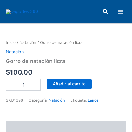
Ir
Main
al
Buscar
Men
contenido
Gorro
de
natación
Inicio
/
Natación
/ Gorro de natación licra
licra
cantidad
Natación
Gorro de natación licra
$
100.00
Añadir al carrito
-
+
SKU:
398
Categoría:
Natación
Etiqueta:
Lance
Descripción