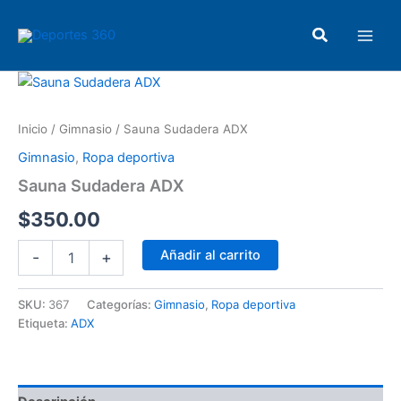
Ir
Main
al
Buscar
Men
contenido
Sauna
Sudadera
ADX
Inicio
/
Gimnasio
/ Sauna Sudadera ADX
cantidad
Gimnasio
,
Ropa deportiva
Sauna Sudadera ADX
$
350.00
Añadir al carrito
-
+
SKU:
367
Categorías:
Gimnasio
,
Ropa deportiva
Etiqueta:
ADX