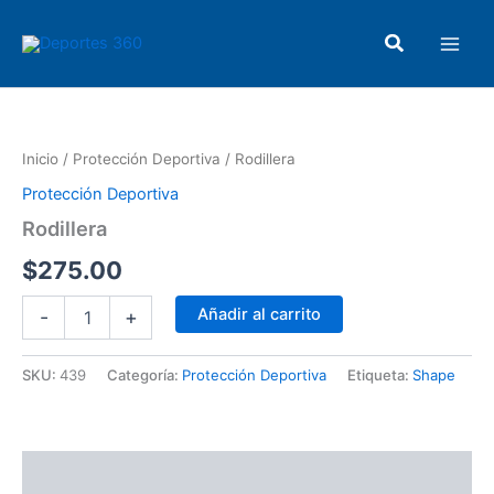
Ir
Main
al
Buscar
Men
contenido
Rodillera
cantidad
Inicio
/
Protección Deportiva
/ Rodillera
Protección Deportiva
Rodillera
$
275.00
Añadir al carrito
-
+
SKU:
439
Categoría:
Protección Deportiva
Etiqueta:
Shape
Descripción