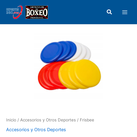
Ir
Main
al
Buscar
Men
contenido
Frisbee
cantidad
Inicio
/
Accesorios y Otros Deportes
/ Frisbee
Accesorios y Otros Deportes