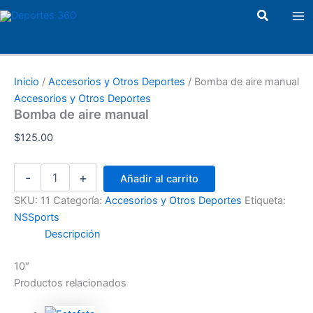
Bomba
Ir
Ma
Buscar
de
al
aire
Me
contenido
manual
cantidad
Inicio
/
Accesorios y Otros Deportes
/ Bomba de aire manual
Accesorios y Otros Deportes
Bomba de aire manual
$
125.00
-
+
Añadir al carrito
SKU:
11
Categoría:
Accesorios y Otros Deportes
Etiqueta:
NSSports
Descripción
10″
Productos relacionados