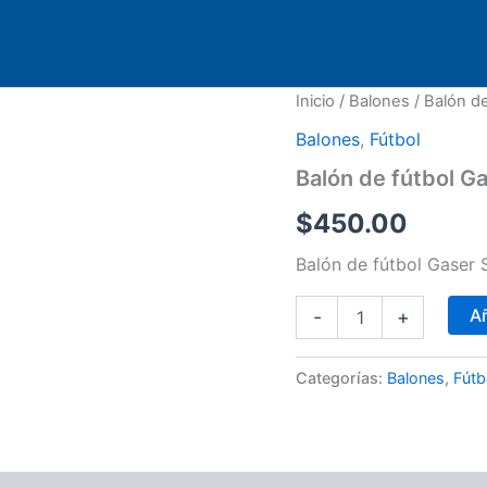
Balón
Inicio
/
Balones
/ Balón d
de
Balones
,
Fútbol
fútbol
Gaser
Balón de fútbol G
Sector
Amateur
$
450.00
No.
5
Balón de fútbol Gaser
cantidad
Añ
-
+
Categorías:
Balones
,
Fútb