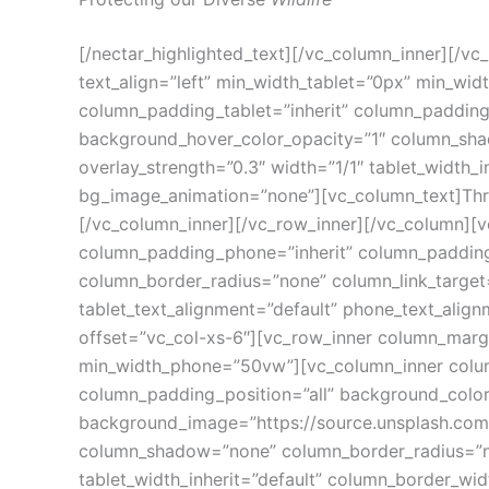
[/nectar_highlighted_text][/vc_column_inner][/
text_align=”left” min_width_tablet=”0px” min_w
column_padding_tablet=”inherit” column_padding
background_hover_color_opacity=”1″ column_shado
overlay_strength=”0.3″ width=”1/1″ tablet_width_
bg_image_animation=”none”][vc_column_text]Throug
[/vc_column_inner][/vc_row_inner][/vc_column][
column_padding_phone=”inherit” column_padding
column_border_radius=”none” column_link_target=”_
tablet_text_alignment=”default” phone_text_ali
offset=”vc_col-xs-6″][vc_row_inner column_marg
min_width_phone=”50vw”][vc_column_inner colum
column_padding_position=”all” background_color
background_image=”https://source.unsplash.co
column_shadow=”none” column_border_radius=”none
tablet_width_inherit=”default” column_border_wi