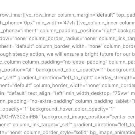
vc_row_inner][vc_row_inner column_margin=”default” top_p
idth_phone=”0px” min_width=”47vh”][vc_column_inner colu
_phone=”inherit” column_padding_position=”right” backgr
w=”none” column_border_radius=”none” column_link_target=
inherit=”default” column_border_width=”none” column_borde
h steady action, we will ensure a bright future for our be
vc_column column_padding=”no-extra-padding” column_padd
_position=”all” background_color_opacity=”1″ backgroun
self” gradient_direction=”left_to_right” overlay_strength=
gnment=”default” column_border_width=”none” column_borde
in=”default” text_align=”left” min_width_desktop=”75vw” 
n_padding=”no-extra-padding” column_padding_tablet=”in
_opacity=”1″ background_hover_color_opacity=”1″
m/9GHW302mRBk” background_image_position=”center cent
” column_link_target=”_self” gradient_direction=”left_to_r
dth=”none” column_border_style=”solid” bg_image_animatio