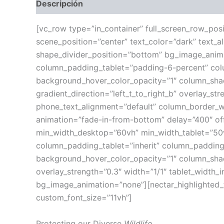
Descripción
[vc_row type=”in_container” full_screen_row_pos
scene_position=”center” text_color=”dark” text_a
shape_divider_position=”bottom” bg_image_anim
column_padding_tablet=”padding-6-percent” col
background_hover_color_opacity=”1″ column_shad
gradient_direction=”left_t_to_right_b” overlay_str
phone_text_alignment=”default” column_border_w
animation=”fade-in-from-bottom” delay=”400″ off
min_width_desktop=”60vh” min_width_tablet=”5
column_padding_tablet=”inherit” column_padding
background_hover_color_opacity=”1″ column_shado
overlay_strength=”0.3″ width=”1/1″ tablet_width_
bg_image_animation=”none”][nectar_highlighted_te
custom_font_size=”11vh”]
Protecting our Diverse
Wildlife