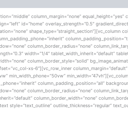
ition=”middle” column_margin=”none” equal_height=”yes” c
lign=”left” id=”home” overlay_strength=”0.5″ gradient_dire
ation=”none” shape_type=”straight_section”][vc_column c
umn_padding_phone=”inherit” column_padding_position=”t
ow=”none” column_border_radius=”none” column_link_targ
ength=”0.3″ width=”1/4″ tablet_width_inherit=”default” tabl
idth=”none” column_border_style=”solid” bg_image_animat
set=”vc_col-xs-6″][vc_row_inner column_margin=”default” 
0vw” min_width_phone=”50vw” min_width=”47vh”][vc_colum
_phone=”inherit” column_padding_position=”all” backgrou
w=”none” column_border_radius=”none” column_link_target=
inherit=”default” column_border_width=”none” column_borde
xt style=”text_outline” outline_thickness=”regular” text_