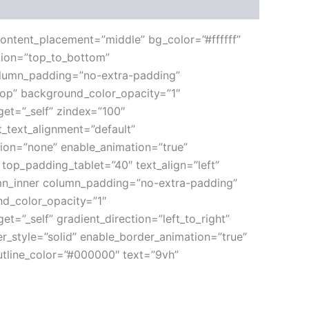
ontent_placement=”middle” bg_color=”#ffffff”
ction=”top_to_bottom”
olumn_padding=”no-extra-padding”
op” background_color_opacity=”1″
et=”_self” zindex=”100″
et_text_alignment=”default”
ion=”none” enable_animation=”true”
top_padding_tablet=”40″ text_align=”left”
n_inner column_padding=”no-extra-padding”
nd_color_opacity=”1″
”_self” gradient_direction=”left_to_right”
r_style=”solid” enable_border_animation=”true”
outline_color=”#000000″ text=”9vh”