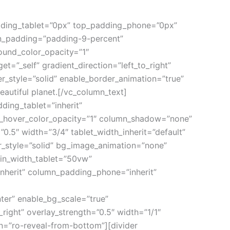
adding_tablet=”0px” top_padding_phone=”0px”
mn_padding=”padding-9-percent”
ound_color_opacity=”1″
”_self” gradient_direction=”left_to_right”
r_style=”solid” enable_border_animation=”true”
autiful planet.[/vc_column_text]
ing_tablet=”inherit”
d_hover_color_opacity=”1″ column_shadow=”none”
”0.5″ width=”3/4″ tablet_width_inherit=”default”
r_style=”solid” bg_image_animation=”none”
min_width_tablet=”50vw”
herit” column_padding_phone=”inherit”
er” enable_bg_scale=”true”
ight” overlay_strength=”0.5″ width=”1/1″
n=”ro-reveal-from-bottom”][divider