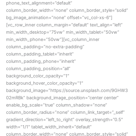
phone_text_alignment=”default”
column_border_width=”none” column_border_style=”solid”
bg_image_animation=”none” offset=”vc_col-xs-6″]
[vc_row_inner column_margin=”default” text_align=”left”
min_width_desktop=”75vw” min_width_tablet=”50vw”
min_width_phone=”50vw”][vc_column_inner
column_padding=”no-extra-padding”
column_padding_tablet=”inherit”
column_padding_phone=”inherit”
column_padding_position=”all”
background_color_opacity=”1″
background_hover_color_opacity=”1″
background_image=”https://source.unsplash.com/9GHW3
02mRBk” background_image_position=”center center”
enable_bg_scale=”true” column_shadow=”none”
column_border_radius=”none” column_link_target=”_self”
gradient_direction=”left_to_right” overlay_strength=”0.5″
width=”1/1″ tablet_width_inherit=”default”
column_border_width=”none” column_border_style=”solid”