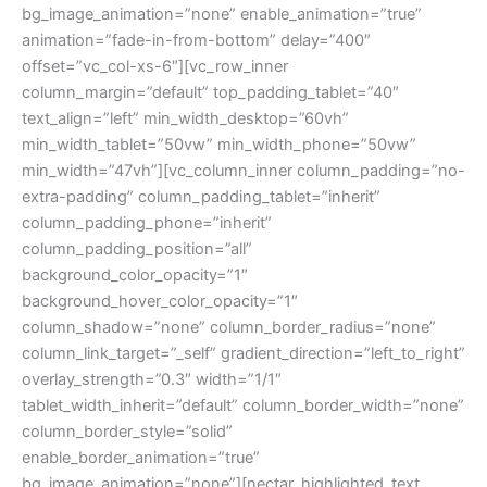
bg_image_animation=”none” enable_animation=”true”
animation=”fade-in-from-bottom” delay=”400″
offset=”vc_col-xs-6″][vc_row_inner
column_margin=”default” top_padding_tablet=”40″
text_align=”left” min_width_desktop=”60vh”
min_width_tablet=”50vw” min_width_phone=”50vw”
min_width=”47vh”][vc_column_inner column_padding=”no-
extra-padding” column_padding_tablet=”inherit”
column_padding_phone=”inherit”
column_padding_position=”all”
background_color_opacity=”1″
background_hover_color_opacity=”1″
column_shadow=”none” column_border_radius=”none”
column_link_target=”_self” gradient_direction=”left_to_right”
overlay_strength=”0.3″ width=”1/1″
tablet_width_inherit=”default” column_border_width=”none”
column_border_style=”solid”
enable_border_animation=”true”
bg_image_animation=”none”][nectar_highlighted_text