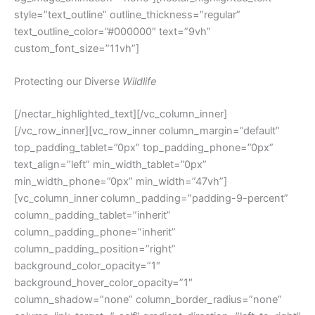
style=”text_outline” outline_thickness=”regular”
text_outline_color=”#000000″ text=”9vh”
custom_font_size=”11vh”]
Protecting our Diverse
Wildlife
[/nectar_highlighted_text][/vc_column_inner]
[/vc_row_inner][vc_row_inner column_margin=”default”
top_padding_tablet=”0px” top_padding_phone=”0px”
text_align=”left” min_width_tablet=”0px”
min_width_phone=”0px” min_width=”47vh”]
[vc_column_inner column_padding=”padding-9-percent”
column_padding_tablet=”inherit”
column_padding_phone=”inherit”
column_padding_position=”right”
background_color_opacity=”1″
background_hover_color_opacity=”1″
column_shadow=”none” column_border_radius=”none”