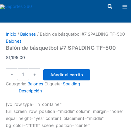
Balón
Ir
Ma
Buscar
de
al
básquetbol
Me
contenido
#7
SPALDING
TF-
Inicio
/
Balones
/ Balón de básquetbol #7 SPALDING TF-500
500
Balones
cantidad
Balón de básquetbol #7 SPALDING TF-500
$
1,195.00
-
+
Añadir al carrito
Categoría:
Balones
Etiqueta:
Spalding
Descripción
[vc_row type=”in_container”
full_screen_row_position=”middle” column_margin=”none”
equal_height=”yes” content_placement=”middle”
bg_color=”#ffffff” scene_position=”center”