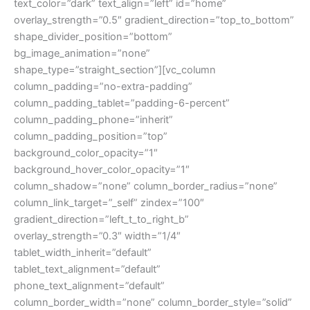
text_color=”dark” text_align=”left” id=”home”
overlay_strength=”0.5″ gradient_direction=”top_to_bottom”
shape_divider_position=”bottom”
bg_image_animation=”none”
shape_type=”straight_section”][vc_column
column_padding=”no-extra-padding”
column_padding_tablet=”padding-6-percent”
column_padding_phone=”inherit”
column_padding_position=”top”
background_color_opacity=”1″
background_hover_color_opacity=”1″
column_shadow=”none” column_border_radius=”none”
column_link_target=”_self” zindex=”100″
gradient_direction=”left_t_to_right_b”
overlay_strength=”0.3″ width=”1/4″
tablet_width_inherit=”default”
tablet_text_alignment=”default”
phone_text_alignment=”default”
column_border_width=”none” column_border_style=”solid”