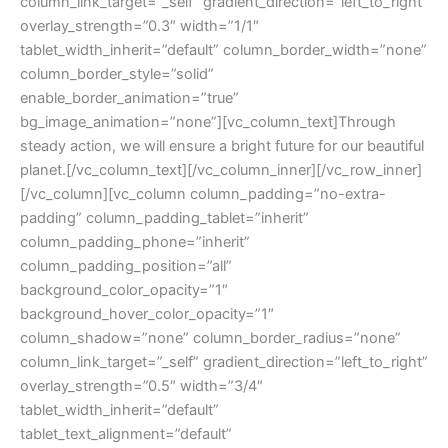
column_link_target=”_self” gradient_direction=”left_to_right”
overlay_strength=”0.3″ width=”1/1″
tablet_width_inherit=”default” column_border_width=”none”
column_border_style=”solid”
enable_border_animation=”true”
bg_image_animation=”none”][vc_column_text]Through
steady action, we will ensure a bright future for our beautiful
planet.[/vc_column_text][/vc_column_inner][/vc_row_inner]
[/vc_column][vc_column column_padding=”no-extra-
padding” column_padding_tablet=”inherit”
column_padding_phone=”inherit”
column_padding_position=”all”
background_color_opacity=”1″
background_hover_color_opacity=”1″
column_shadow=”none” column_border_radius=”none”
column_link_target=”_self” gradient_direction=”left_to_right”
overlay_strength=”0.5″ width=”3/4″
tablet_width_inherit=”default”
tablet_text_alignment=”default”