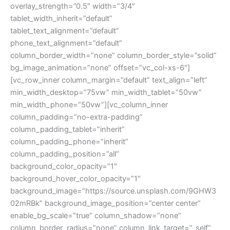
overlay_strength=”0.5″ width=”3/4″
tablet_width_inherit=”default”
tablet_text_alignment=”default”
phone_text_alignment=”default”
column_border_width=”none” column_border_style=”solid”
bg_image_animation=”none” offset=”vc_col-xs-6″]
[vc_row_inner column_margin=”default” text_align=”left”
min_width_desktop=”75vw” min_width_tablet=”50vw”
min_width_phone=”50vw”][vc_column_inner
column_padding=”no-extra-padding”
column_padding_tablet=”inherit”
column_padding_phone=”inherit”
column_padding_position=”all”
background_color_opacity=”1″
background_hover_color_opacity=”1″
background_image=”https://source.unsplash.com/9GHW3
02mRBk” background_image_position=”center center”
enable_bg_scale=”true” column_shadow=”none”
column_border_radius=”none” column_link_target=”_self”