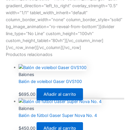
gradient_direction=”left_to_right” overlay_strength=”0.5″
width=”1/1″ tablet_width_inherit=”default”
column_border_width=”none” column_border_style=”solid”
bg_image_animation=”ro-reveal-from-bottom”][divider
line_type=”No Line” custom_height=”100vh”
custom_height_tablet=”80vh”][/vc_column_inner]
[/vc_row_inner][/vc_column][/vc_row]
Productos relacionados
Balones
Balón de voleibol Gaser GVS100
$
695.00
Añadir al carrito
Balones
Balón de fútbol Gaser Super Nova No. 4
$
450.00
Añadir al carrito