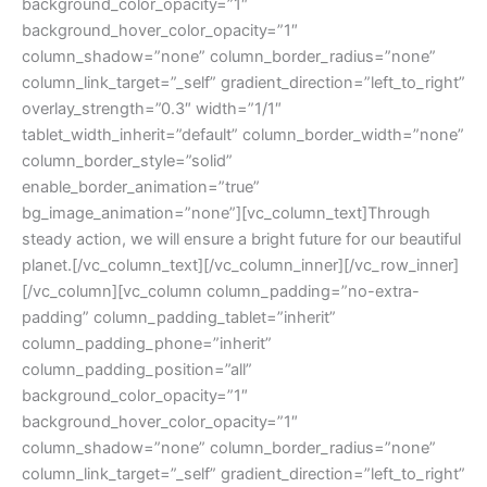
background_color_opacity=”1″
background_hover_color_opacity=”1″
column_shadow=”none” column_border_radius=”none”
column_link_target=”_self” gradient_direction=”left_to_right”
overlay_strength=”0.3″ width=”1/1″
tablet_width_inherit=”default” column_border_width=”none”
column_border_style=”solid”
enable_border_animation=”true”
bg_image_animation=”none”][vc_column_text]Through
steady action, we will ensure a bright future for our beautiful
planet.[/vc_column_text][/vc_column_inner][/vc_row_inner]
[/vc_column][vc_column column_padding=”no-extra-
padding” column_padding_tablet=”inherit”
column_padding_phone=”inherit”
column_padding_position=”all”
background_color_opacity=”1″
background_hover_color_opacity=”1″
column_shadow=”none” column_border_radius=”none”
column_link_target=”_self” gradient_direction=”left_to_right”