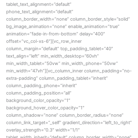
tablet_text_alignment=”default”
phone_text_alignment=”default”
column_border_width=”none” column_border_style=”solid”
bg_image_animation=”none” enable_animation=”true”
animation=”fade-in-from-bottom” delay=”400″
offset=”vc_col-xs-6″][vc_row_inner
column_margin=”default” top_padding_tablet=”40″
text_align=”left” min_width_desktop=”60vh”
min_width_tablet=”50vw” min_width_phone=”50vw”
min_width=”47vh”][vc_column_inner column_padding=”no-
extra-padding” column_padding_tablet=”inherit”
column_padding_phone=”inherit”
column_padding_position=”all”
background_color_opacity=”1″
background_hover_color_opacity=”1″
column_shadow=”none” column_border_radius=”none”
column_link_target=”_self” gradient_direction=”left_to_right”
overlay_strength=”0.3″ width=”1/1″
tablet_width_inherit=”default” column_border_width=”none”