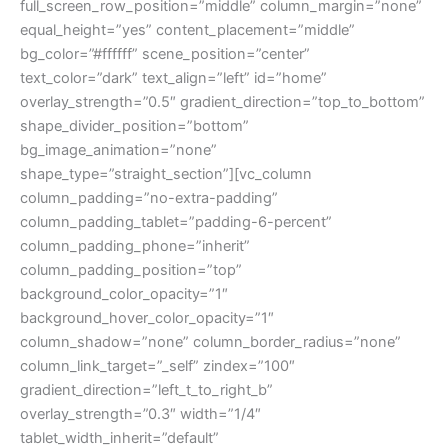
full_screen_row_position=”middle” column_margin=”none”
equal_height=”yes” content_placement=”middle”
bg_color=”#ffffff” scene_position=”center”
text_color=”dark” text_align=”left” id=”home”
overlay_strength=”0.5″ gradient_direction=”top_to_bottom”
shape_divider_position=”bottom”
bg_image_animation=”none”
shape_type=”straight_section”][vc_column
column_padding=”no-extra-padding”
column_padding_tablet=”padding-6-percent”
column_padding_phone=”inherit”
column_padding_position=”top”
background_color_opacity=”1″
background_hover_color_opacity=”1″
column_shadow=”none” column_border_radius=”none”
column_link_target=”_self” zindex=”100″
gradient_direction=”left_t_to_right_b”
overlay_strength=”0.3″ width=”1/4″
tablet_width_inherit=”default”