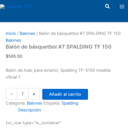
Balón
Ir
Ma
Buscar
de
al
básquetbol
Me
contenido
#7
SPALDING
TF
Inicio
/
Balones
/ Balón de básquetbol #7 SPALDING TF 150
150
Balones
cantidad
Balón de básquetbol #7 SPALDING TF 150
$
595.00
Balón de hule, para exterior, Spalding TF-5150 medida
oficial 7
-
+
Añadir al carrito
Categoría:
Balones
Etiqueta:
Spalding
Descripción
[vc_row type=”in_container”