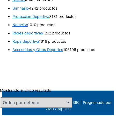
Béisbol
45
45 productos
Gimnasio
42
42 productos
Protección Deportiva
31
31 productos
Natación
10
10 productos
Redes deportivas
12
12 productos
Ropa deportiva
16
16 productos
Accesorios y Otros Deportes
106
106 productos
Mostrando el único resultado
Todos los derechos © 2026 Deportes 360 | Programado por
Vivid Graphics