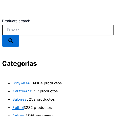
Products search
Categorías
Box/MMA
104
104 productos
Karate/AM
17
17 productos
Balones
52
52 productos
Fútbol
32
32 productos