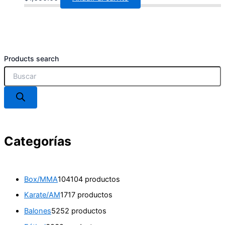
Products search
Categorías
Box/MMA
104
104 productos
Karate/AM
17
17 productos
Balones
52
52 productos