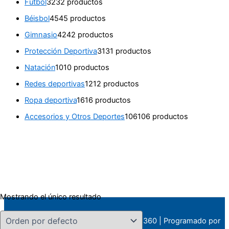
Fútbol
32
32 productos
Béisbol
45
45 productos
Gimnasio
42
42 productos
Protección Deportiva
31
31 productos
Natación
10
10 productos
Redes deportivas
12
12 productos
Ropa deportiva
16
16 productos
Accesorios y Otros Deportes
106
106 productos
Mostrando el único resultado
Todos los derechos © 2026 Deportes 360 | Programado por