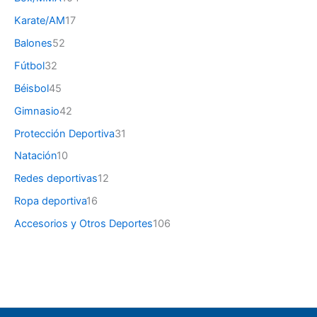
Karate/AM
17
Balones
52
Fútbol
32
Béisbol
45
Gimnasio
42
Protección Deportiva
31
Natación
10
Redes deportivas
12
Ropa deportiva
16
Accesorios y Otros Deportes
106