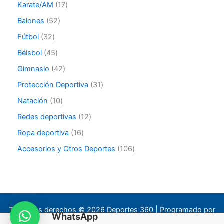
Karate/AM
17
c
h
Balones
52
Fútbol
32
Béisbol
45
Gimnasio
42
Protección Deportiva
31
Natación
10
Redes deportivas
12
Ropa deportiva
16
Accesorios y Otros Deportes
106
Todos los derechos © 2026 Deportes 360 | Programado por
WhatsApp
Vivid Graphics