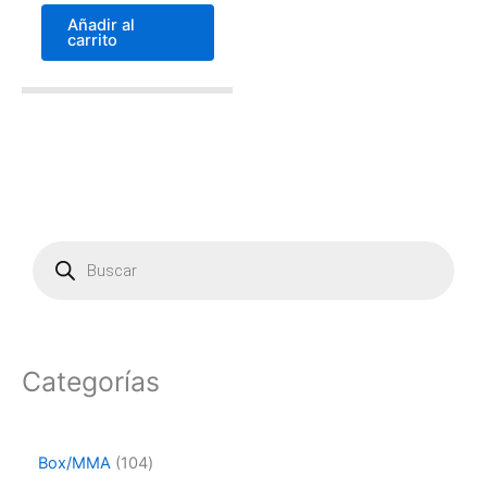
Añadir al
carrito
P
r
o
d
u
c
t
Categorías
s
s
e
a
Box/MMA
104
r