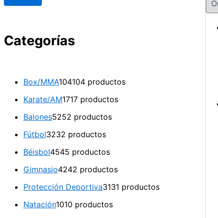
Categorías
Box/MMA
104
104 productos
Karate/AM
17
17 productos
Balones
52
52 productos
Fútbol
32
32 productos
Béisbol
45
45 productos
Gimnasio
42
42 productos
Protección Deportiva
31
31 productos
Natación
10
10 productos