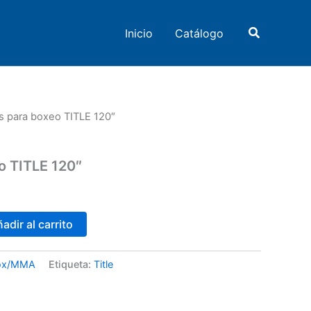
Buscar
Inicio
Catálogo
s para boxeo TITLE 120″
o TITLE 120″
adir al carrito
ox/MMA
Etiqueta:
Title