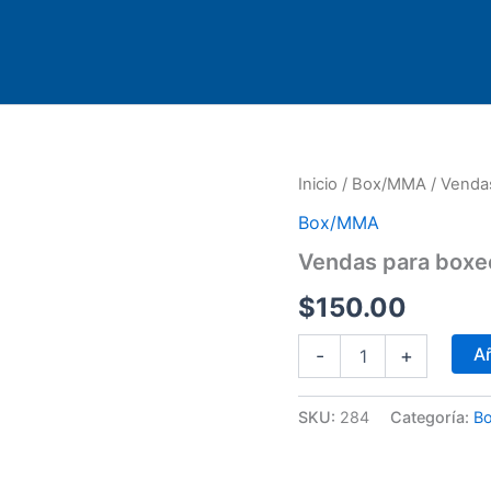
Vendas
Inicio
/
Box/MMA
/ Venda
para
Box/MMA
boxeo
TITLE
Vendas para boxe
120"
cantidad
$
150.00
Añ
-
+
SKU:
284
Categoría:
B