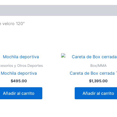
e velcro 120″
esorios y Otros Deportes
Box/MMA
Mochila deportiva
Careta de Box cerrada 
$
495.00
$
1,395.00
Añadir al carrito
Añadir al carrito