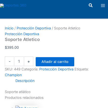
Soporte
Ir
Ma
Buscar
Atletico
al
cantidad
Me
contenido
Inicio
/
Protección Deportiva
/ Soporte Atletico
Protección Deportiva
Soporte Atletico
$
395.00
-
+
Añadir al carrito
SKU:
449
Categoría:
Protección Deportiva
Etiqueta:
Champion
Descripción
Soporte atlático
Productos relacionados