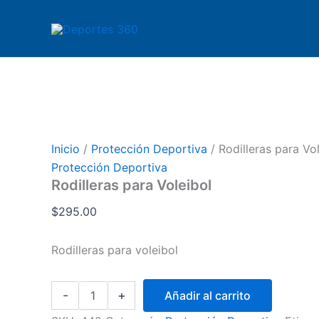
Rodilleras
Ir
para
al
Voleibol
contenido
cantidad
Inicio
/
Protección Deportiva
/ Rodilleras para Vo
Protección Deportiva
Rodilleras para Voleibol
$
295.00
Rodilleras para voleibol
-
+
Añadir al carrito