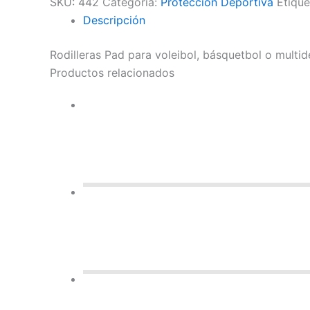
SKU:
442
Categoría:
Protección Deportiva
Etique
Descripción
Rodilleras Pad para voleibol, básquetbol o multi
Productos relacionados