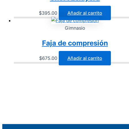
$
395.00
Añadir al carrito
Gimnasio
Faja de compresión
$
675.00
Añadir al carrito