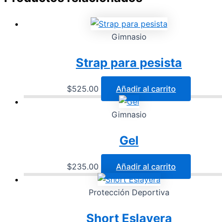
Gimnasio
Strap para pesista
$
525.00
Añadir al carrito
Gimnasio
Gel
$
235.00
Añadir al carrito
Protección Deportiva
Short Eslayera