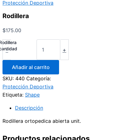
Protección Deportiva
Rodillera
$
175.00
Rodillera
cantidad
-
+
Añadir al carrito
SKU:
440
Categoría:
Protección Deportiva
Etiqueta:
Shape
Descripción
Rodillera ortopedica abierta unit.
Productos relacionados