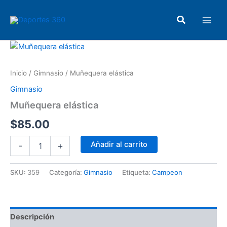
Ir
Main
al
Buscar
Men
contenido
Muñequera
elástica
cantidad
Inicio
/
Gimnasio
/ Muñequera elástica
Gimnasio
Muñequera elástica
$
85.00
Añadir al carrito
-
+
SKU:
359
Categoría:
Gimnasio
Etiqueta:
Campeon
Descripción