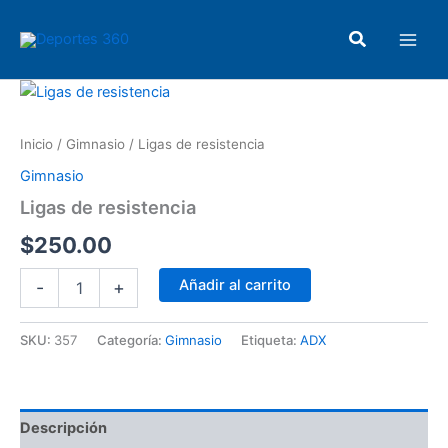
Ir
Main
al
Buscar
Men
contenido
Ligas
de
resistencia
Inicio
/
Gimnasio
/ Ligas de resistencia
cantidad
Gimnasio
Ligas de resistencia
$
250.00
Añadir al carrito
-
+
SKU:
357
Categoría:
Gimnasio
Etiqueta:
ADX
Descripción