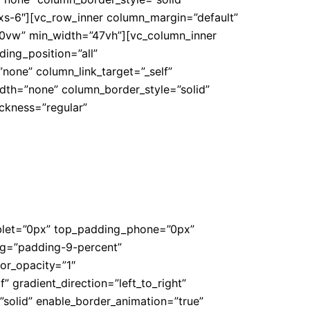
xs-6″][vc_row_inner column_margin=”default”
50vw” min_width=”47vh”][vc_column_inner
ing_position=”all”
one” column_link_target=”_self”
width=”none” column_border_style=”solid”
ickness=”regular”
ablet=”0px” top_padding_phone=”0px”
ng=”padding-9-percent”
or_opacity=”1″
gradient_direction=”left_to_right”
”solid” enable_border_animation=”true”