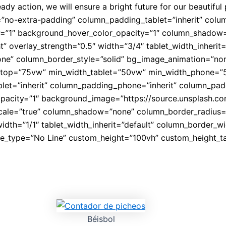
 action, we will ensure a bright future for our beautiful 
”no-extra-padding” column_padding_tablet=”inherit” colu
y=”1″ background_hover_color_opacity=”1″ column_shadow
ht” overlay_strength=”0.5″ width=”3/4″ tablet_width_inherit=
ne” column_border_style=”solid” bg_image_animation=”non
esktop=”75vw” min_width_tablet=”50vw” min_width_phone=”
et=”inherit” column_padding_phone=”inherit” column_padd
opacity=”1″ background_image=”https://source.unsplas
ale=”true” column_shadow=”none” column_border_radius=”n
 width=”1/1″ tablet_width_inherit=”default” column_border_
ne_type=”No Line” custom_height=”100vh” custom_height_ta
Béisbol