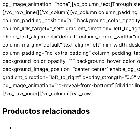
bg_image_animation=”none”][vc_column_text]Through steady
[/vc_row_inner][/vc_column][vc_column column_padding=
column_padding_position=”all” background_color_opacit
column_link_target=”_self” gradient_direction=”left_to_rig
phone_text_alignment=”default” column_border_width=”no
column_margin=”default” text_align=”left” min_width_d
column_padding=”no-extra-padding” column_padding_tabl
background_color_opacity=”1″ background_hover_color_
background_image_position=”center center” enable_bg_sc
gradient_direction=”left_to_right” overlay_strength=”0.5″
bg_image_animation=”ro-reveal-from-bottom”][divider li
[/vc_row_inner][/vc_column][/vc_row]
Productos relacionados