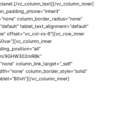
planet.[/vc_column_text][/vc_column_inner]
mn_padding_phone=”inherit”
=”none” column_border_radius=”none”
”default” tablet_text_alignment=”default”
e” offset=”vc_col-xs-6″][vc_row_inner
50vw”][vc_column_inner
ing_position=”all”
h.com/9GHW302mRBk”
one” column_link_target=”_self”
width=”none” column_border_style=”solid”
blet=”80vh”][/vc_column_inner]