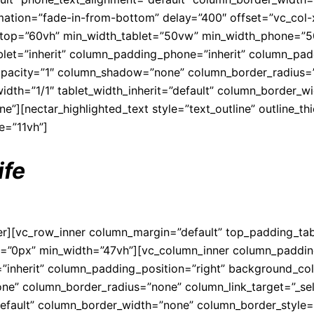
ation=”fade-in-from-bottom” delay=”400″ offset=”vc_col-
esktop=”60vh” min_width_tablet=”50vw” min_width_phone=”
et=”inherit” column_padding_phone=”inherit” column_padd
pacity=”1″ column_shadow=”none” column_border_radius=”n
 width=”1/1″ tablet_width_inherit=”default” column_border_
][nectar_highlighted_text style=”text_outline” outline_th
e=”11vh”]
ife
nner][vc_row_inner column_margin=”default” top_padding_t
ne=”0px” min_width=”47vh”][vc_column_inner column_paddi
inherit” column_padding_position=”right” background_col
 column_border_radius=”none” column_link_target=”_self” 
”default” column_border_width=”none” column_border_style=