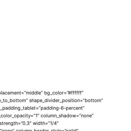
lacement=”middle” bg_color=”#ffffff”
top_to_bottom” shape_divider_position=”bottom”
_padding_tablet=”padding-6-percent”
_color_opacity=”1″ column_shadow=”none”
strength=”0.3″ width=”1/4″
=”none” column_border_style=”solid”