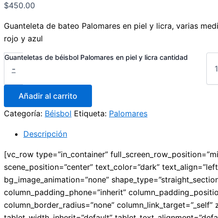
$
450.00
Guanteleta de bateo Palomares en piel y licra, varias med
rojo y azul
Guanteletas de béisbol Palomares en piel y licra cantidad
-
Añadir al carrito
Categoría:
Béisbol
Etiqueta:
Palomares
Descripción
[vc_row type=”in_container” full_screen_row_position=”m
scene_position=”center” text_color=”dark” text_align=”le
bg_image_animation=”none” shape_type=”straight_sectio
column_padding_phone=”inherit” column_padding_positi
column_border_radius=”none” column_link_target=”_self” zi
tablet_width_inherit=”default” tablet_text_alignment=”de