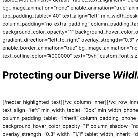
bg_image_animation=”none” enable_animation=”true” anim
top_padding_tablet=”40″ text_align=”left” min_width_d
column_padding=”no-extra-padding” column_padding_tabl
background_color_opacity=”1″ background_hover_color_o
gradient_direction=”left_to_right” overlay_strength=”0.3″
enable_border_animation=”true” bg_image_animation=”none”
text_outline_color=”#000000″ text=”9vh” custom_font_siz
Protecting our Diverse
Wildl
[/nectar_highlighted_text][/vc_column_inner][/vc_row_i
text_align=”left” min_width_tablet=”0px” min_width_pho
column_padding_tablet=”inherit” column_padding_phone=”
background_hover_color_opacity=”1″ column_shadow=”none”
overlay_strength=”0.3″ width=”1/1″ tablet_width_inherit=