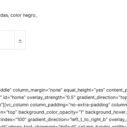
idas, color negro,
+
iddle” column_margin=”none” equal_height=”yes” content_p
ft” id=”home” overlay_strength=”0.5″ gradient_direction=”
n”][vc_column column_padding=”no-extra-padding” column
on=”top” background_color_opacity=”1″ background_hover
ndex=”100″ gradient_direction=”left_t_to_right_b” overlay_
fault” phone_text_alignment=”default” column_border_width