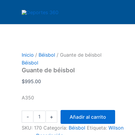
Guante
Ir
de
al
béisbol
contenido
cantidad
Inicio
/
Béisbol
/ Guante de béisbol
Béisbol
Guante de béisbol
$
995.00
A350
-
+
Añadir al carrito
SKU:
170
Categoría:
Béisbol
Etiqueta:
Wilson