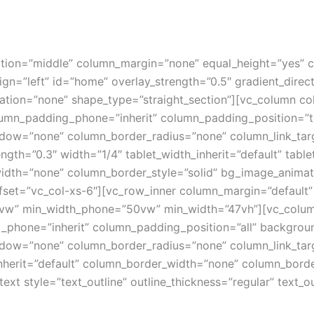
ition=”middle” column_margin=”none” equal_height=”yes” c
lign=”left” id=”home” overlay_strength=”0.5″ gradient_dire
ation=”none” shape_type=”straight_section”][vc_column c
umn_padding_phone=”inherit” column_padding_position=”t
ow=”none” column_border_radius=”none” column_link_targ
ength=”0.3″ width=”1/4″ tablet_width_inherit=”default” tabl
idth=”none” column_border_style=”solid” bg_image_animat
set=”vc_col-xs-6″][vc_row_inner column_margin=”default” 
0vw” min_width_phone=”50vw” min_width=”47vh”][vc_colum
_phone=”inherit” column_padding_position=”all” backgrou
w=”none” column_border_radius=”none” column_link_target=
inherit=”default” column_border_width=”none” column_borde
xt style=”text_outline” outline_thickness=”regular” text_