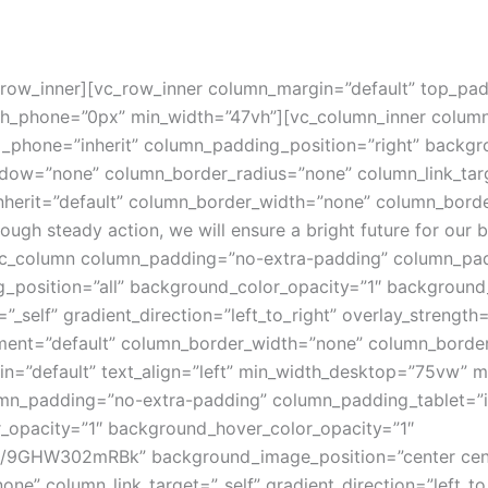
vc_row_inner][vc_row_inner column_margin=”default” top_p
idth_phone=”0px” min_width=”47vh”][vc_column_inner colu
_phone=”inherit” column_padding_position=”right” backgr
w=”none” column_border_radius=”none” column_link_target=
inherit=”default” column_border_width=”none” column_borde
h steady action, we will ensure a bright future for our be
vc_column column_padding=”no-extra-padding” column_padd
_position=”all” background_color_opacity=”1″ backgroun
self” gradient_direction=”left_to_right” overlay_strength=
gnment=”default” column_border_width=”none” column_borde
in=”default” text_align=”left” min_width_desktop=”75vw” 
n_padding=”no-extra-padding” column_padding_tablet=”in
_opacity=”1″ background_hover_color_opacity=”1″
m/9GHW302mRBk” background_image_position=”center cent
” column_link_target=”_self” gradient_direction=”left_to_r