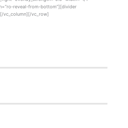
n=”ro-reveal-from-bottom”][divider
][/vc_column][/vc_row]