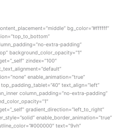
ontent_placement=”middle” bg_color=”#ffffff”
ction=”top_to_bottom”
olumn_padding=”no-extra-padding”
op” background_color_opacity=”1″
et=”_self” zindex=”100″
et_text_alignment=”default”
ion=”none” enable_animation=”true”
top_padding_tablet=”40″ text_align=”left”
n_inner column_padding=”no-extra-padding”
nd_color_opacity=”1″
”_self” gradient_direction=”left_to_right”
r_style=”solid” enable_border_animation=”true”
outline_color=”#000000″ text=”9vh”