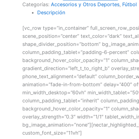
Categorías:
Accesorios y Otros Deportes
,
Fútbol
Descripción
[vc_row type=”in_container” full_screen_row_pos
scene_position=”center” text_color=”dark” text_a
shape_divider_position=”bottom” bg_image_anim
column_padding_tablet=”padding-6-percent” col
background_hover_color_opacity=”1″ column_shad
gradient_direction=”left_t_to_right_b” overlay_str
phone_text_alignment=”default” column_border_w
animation=”fade-in-from-bottom” delay=”400″ off
min_width_desktop=”60vh” min_width_tablet=”5
column_padding_tablet=”inherit” column_padding
background_hover_color_opacity=”1″ column_shado
overlay_strength=”0.3″ width=”1/1″ tablet_width_
bg_image_animation=”none”][nectar_highlighted_te
custom_font_size=”11vh”]