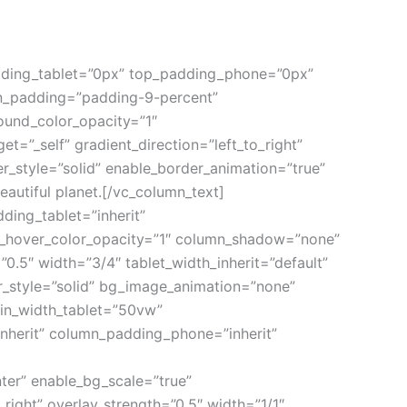
adding_tablet=”0px” top_padding_phone=”0px”
mn_padding=”padding-9-percent”
ound_color_opacity=”1″
”_self” gradient_direction=”left_to_right”
r_style=”solid” enable_border_animation=”true”
autiful planet.[/vc_column_text]
ing_tablet=”inherit”
d_hover_color_opacity=”1″ column_shadow=”none”
”0.5″ width=”3/4″ tablet_width_inherit=”default”
r_style=”solid” bg_image_animation=”none”
min_width_tablet=”50vw”
herit” column_padding_phone=”inherit”
er” enable_bg_scale=”true”
ight” overlay_strength=”0.5″ width=”1/1″