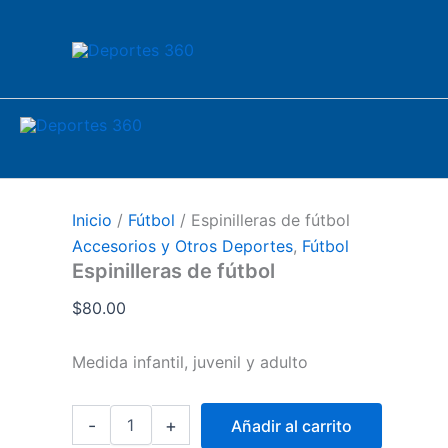
Espinilleras
Ir
de
al
fútbol
contenido
cantidad
Inicio
/
Fútbol
/ Espinilleras de fútbol
Accesorios y Otros Deportes
,
Fútbol
Espinilleras de fútbol
$
80.00
Medida infantil, juvenil y adulto
-
+
Añadir al carrito