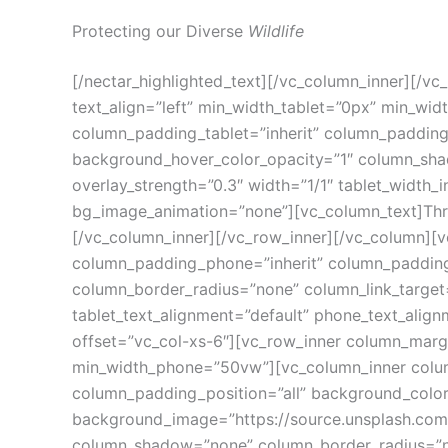
Protecting our Diverse
Wildlife
[/nectar_highlighted_text][/vc_column_inner][/
text_align=”left” min_width_tablet=”0px” min_w
column_padding_tablet=”inherit” column_padding
background_hover_color_opacity=”1″ column_shado
overlay_strength=”0.3″ width=”1/1″ tablet_width_
bg_image_animation=”none”][vc_column_text]Throug
[/vc_column_inner][/vc_row_inner][/vc_column][
column_padding_phone=”inherit” column_padding
column_border_radius=”none” column_link_target=”_
tablet_text_alignment=”default” phone_text_ali
offset=”vc_col-xs-6″][vc_row_inner column_marg
min_width_phone=”50vw”][vc_column_inner colum
column_padding_position=”all” background_color
background_image=”https://source.unsplash.co
column_shadow=”none” column_border_radius=”none