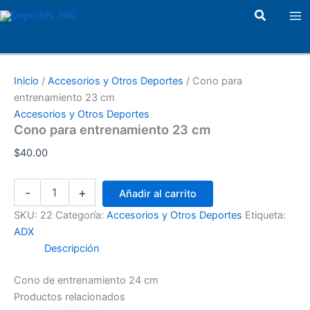
Cono
Ir
Ma
Buscar
para
al
entrenamiento
Me
contenido
23
cm
cantidad
Inicio
/
Accesorios y Otros Deportes
/ Cono para
entrenamiento 23 cm
Accesorios y Otros Deportes
Cono para entrenamiento 23 cm
$
40.00
-
+
Añadir al carrito
SKU:
22
Categoría:
Accesorios y Otros Deportes
Etiqueta:
ADX
Descripción
Cono de entrenamiento 24 cm
Productos relacionados