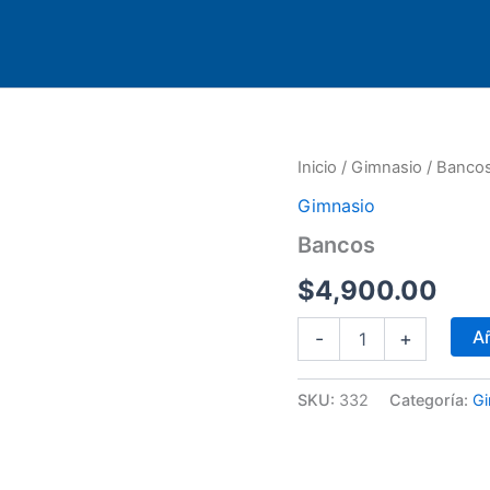
Bancos
Inicio
/
Gimnasio
/ Banco
cantidad
Gimnasio
Bancos
$
4,900.00
Añ
-
+
SKU:
332
Categoría:
Gi