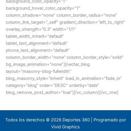
background_color_opacity=”1″
background_hover_color_opacity=”1″
column_shadow=”none” column_border_radius=”none”
column_link_target=”_self” gradient_direction=”left_to_right”
overlay_strength=”0.3″ width=”1/1″
tablet_width_inherit=”default”
tablet_text_alignment=”default”
phone_text_alignment=”default”
column_border_width=”none” column_border_style=”solid”
bg_image_animation=”none”][nectar_blog
layout=”masonry-blog-fullwidth”
blog_masonry_style=”inherit” load_in_animation=”fade_in”
category=”blog” order=”DESC” orderby=”date”
blog_remove_post_author=”true”][/vc_column][/vc_row]
Todos los derechos © 2026 Deportes 360 | Programado por
Vivid Graphics