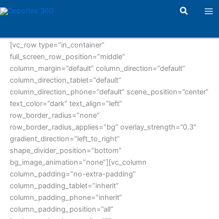
Ir
Ma
Buscar
al
Me
contenido
[vc_row type=”in_container”
full_screen_row_position=”middle”
column_margin=”default” column_direction=”default”
column_direction_tablet=”default”
column_direction_phone=”default” scene_position=”center”
text_color=”dark” text_align=”left”
row_border_radius=”none”
row_border_radius_applies=”bg” overlay_strength=”0.3″
gradient_direction=”left_to_right”
shape_divider_position=”bottom”
bg_image_animation=”none”][vc_column
column_padding=”no-extra-padding”
column_padding_tablet=”inherit”
column_padding_phone=”inherit”
column_padding_position=”all”