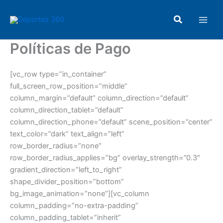
Ir
Main
al
Buscar
Men
contenido
Políticas de Pago
[vc_row type=”in_container”
full_screen_row_position=”middle”
column_margin=”default” column_direction=”default”
column_direction_tablet=”default”
column_direction_phone=”default” scene_position=”center”
text_color=”dark” text_align=”left”
row_border_radius=”none”
row_border_radius_applies=”bg” overlay_strength=”0.3″
gradient_direction=”left_to_right”
shape_divider_position=”bottom”
bg_image_animation=”none”][vc_column
column_padding=”no-extra-padding”
column_padding_tablet=”inherit”